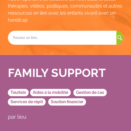
thérapies, vidéos, politiques, communautés et autres
ressources en lien avec les enfants vivant avec un
handicap
Rec
FAMILY SUPPORT
Tou(te)s
Aides à la mobilité
Gestion de cas
Services de répit
Soutien financier
par lieu