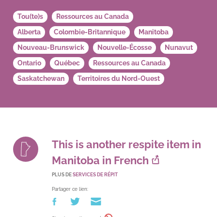
Tou(te)s
Ressources au Canada
Alberta
Colombie-Britannique
Manitoba
Nouveau-Brunswick
Nouvelle-Écosse
Nunavut
Ontario
Québec
Ressources au Canada
Saskatchewan
Territoires du Nord-Ouest
This is another respite item in
Manitoba in French
PLUS DE
SERVICES DE RÉPIT
Partager ce lien: