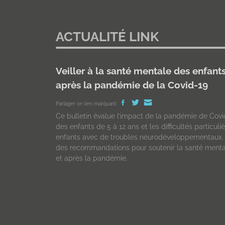
ACTUALITÉ LINK
Veiller à la santé mentale des enfant
après la pandémie de la Covid-19
Partager ce lien marquant:
Ce bulletin évalue l’impact de la pandémie de Covi
des enfants de 5 à 12 ans et les difficultés particul
enfants avec de troubles neurodéveloppementaux. L’
des recommandations pour soutenir la santé menta
et après la pandémie.