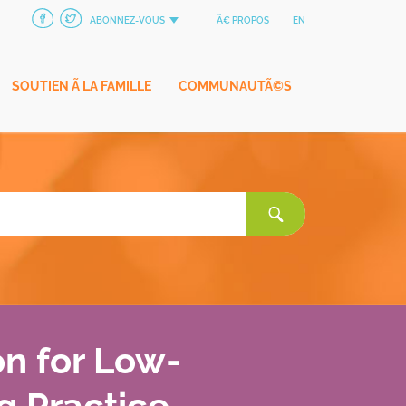
ABONNEZ-VOUS
Ã€ PROPOS
EN
SOUTIEN Ã LA FAMILLE
COMMUNAUTÃ©S
Rechercher:
on for Low-
g Practice