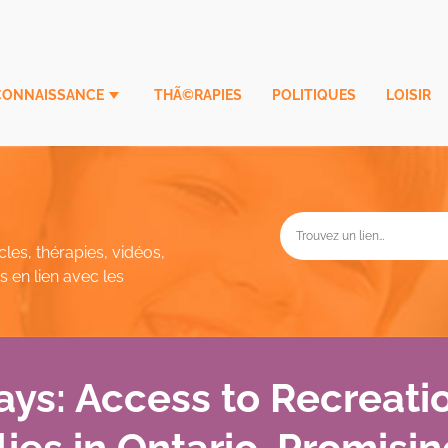
CONNAISSANCE
THÃ©RAPIES
POLITIQUES
LOISIR
cles, thérapies, vidéos,
 en lien avec les
ays: Access to Recreati
ies in Ontario. Promisin