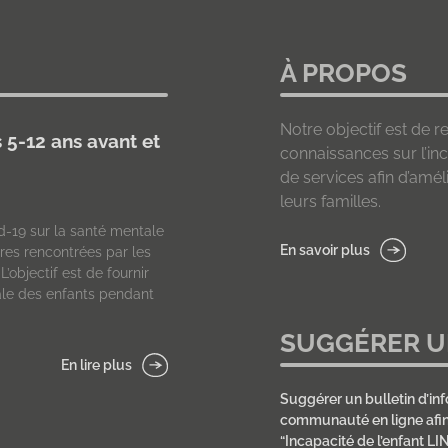
À PROPOS
Notre objectif est de re
s 5-12 ans avant et
connaissances sur l’inc
de services afin d’améli
leurs familles.
d-19 sur la santé mentale
En savoir plus
ières rencontrées par les
objectif est de fournir
le des enfants pendant
SUGGÉRER U
En lire plus
Suggérer un bulletin d’inf
communauté en ligne afin 
“Incapacité de l’enfant LIN