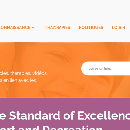
CONNAISSANCE
THÃ©RAPIES
POLITIQUES
LOISIR
cles, thérapies, vidéos,
 en lien avec les
he Standard of Excellenc
port and Recreation