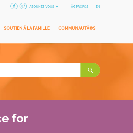
ABONNEZ-VOUS
Ã€ PROPOS
EN
SOUTIEN Ã LA FAMILLE
COMMUNAUTÃ©S
Rechercher:
e for