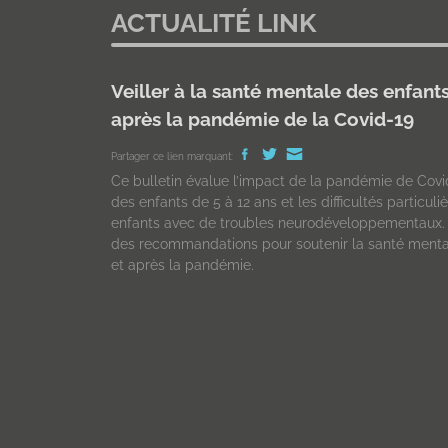
ACTUALITÉ LINK
Veiller à la santé mentale des enfant
après la pandémie de la Covid-19
Partager ce lien marquant:
Ce bulletin évalue l’impact de la pandémie de Covi
des enfants de 5 à 12 ans et les difficultés particul
enfants avec de troubles neurodéveloppementaux. L’
des recommandations pour soutenir la santé menta
et après la pandémie.