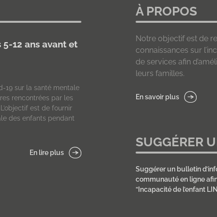
À PROPOS
Notre objectif est de re
s 5-12 ans avant et
connaissances sur l’inc
de services afin d’améli
leurs familles.
d-19 sur la santé mentale
En savoir plus
ières rencontrées par les
objectif est de fournir
le des enfants pendant
SUGGÉRER U
En lire plus
Suggérer un bulletin d’inf
communauté en ligne afin 
“Incapacité de l’enfant LIN